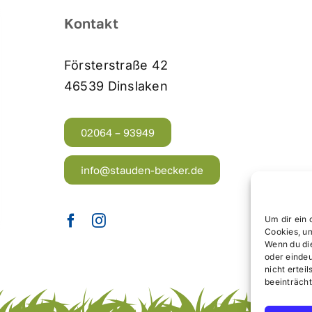
Kontakt
Försterstraße 42
46539 Dinslaken
02064 – 93949
info@stauden-becker.de
Um dir ein 
Cookies, u
Wenn du di
oder eindeu
nicht erte
beeinträcht