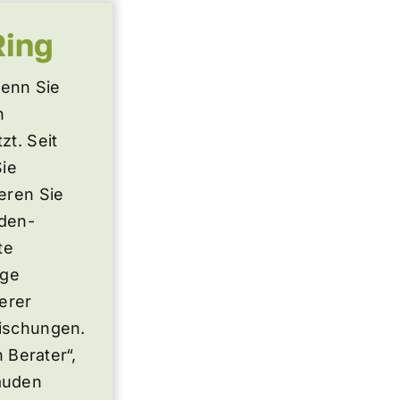
Ring
denn Sie
n
t. Seit
Sie
eren Sie
uden-
te
ige
erer
Mischungen.
 Berater“,
auden