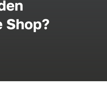
 den
e Shop?