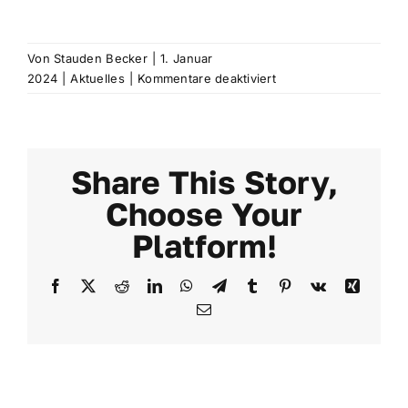
Von
Stauden Becker
|
1. Januar
für
2024
|
Aktuelles
|
Kommentare deaktiviert
Beitrag
1
Share This Story,
Choose Your
Platform!
Facebook
X
Reddit
LinkedIn
WhatsApp
Telegram
Tumblr
Pinterest
Vk
Xing
E-
Mail