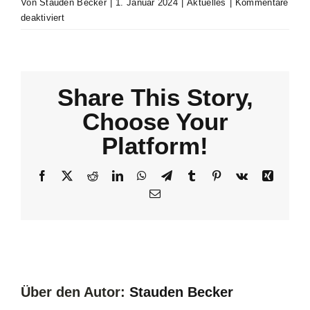
Von
Stauden Becker
|
1. Januar 2024
|
Aktuelles
|
Kommentare
für
deaktiviert
Beitrag
3
Share This Story,
Choose Your
Platform!
Facebook
X
Reddit
LinkedIn
WhatsApp
Telegram
Tumblr
Pinterest
Vk
Xing
E-
Mail
Über den Autor:
Stauden Becker